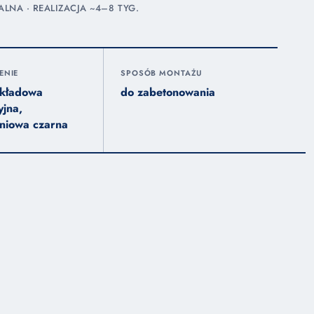
NA · REALIZACJA ~4–8 TYG.
ENIE
SPOSÓB MONTAŻU
dkładowa
do zabetonowania
yjna,
niowa czarna