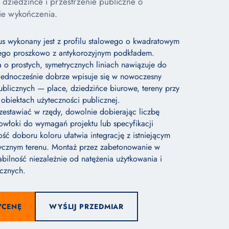
dziedzińce i przestrzenie publiczne o
ie wykończenia.
s wykonany jest z profilu stalowego o kwadratowym
ego proszkowo z antykorozyjnym podkładem.
o prostych, symetrycznych liniach nawiązuje do
 i jednocześnie dobrze wpisuje się w nowoczesny
publicznych — place, dziedzińce biurowe, tereny przy
 i obiektach użyteczności publicznej.
zestawiać w rzędy, dowolnie dobierając liczbę
owłoki do wymagań projektu lub specyfikacji
ść doboru koloru ułatwia integrację z istniejącym
tycznym terenu. Montaż przez zabetonowanie w
abilność niezależnie od natężenia użytkowania i
cznych.
YCENĘ
WYŚLIJ PRZEDMIAR