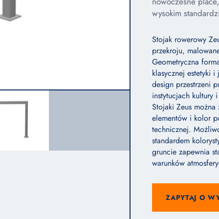
nowoczesne place, 
wysokim standardz
Stojak rowerowy Zeu
przekroju, malowan
Geometryczna forma 
klasycznej estetyki
design przestrzeni 
instytucjach kultury
Stojaki Zeus można 
elementów i kolor p
technicznej. Możliwo
standardem kolorys
gruncie zapewnia st
warunków atmosfery
ZAPYTAJ O W