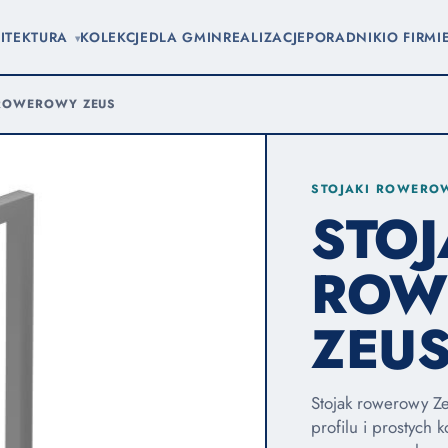
ITEKTURA
KOLEKCJE
DLA GMIN
REALIZACJE
PORADNIKI
O FIRMI
▾
ROWEROWY ZEUS
STOJAKI ROWERO
STO
ROW
ZEU
Stojak rowerowy Z
profilu i prostych 