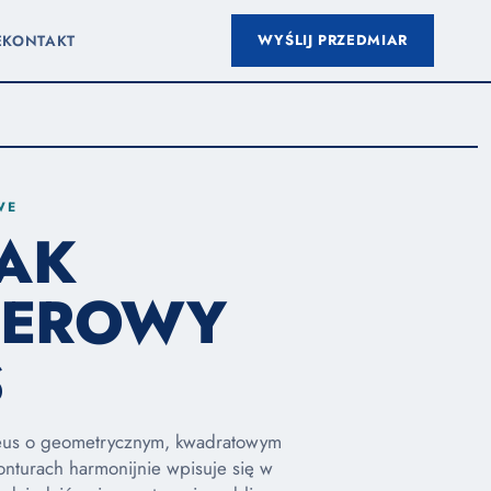
WYŚLIJ PRZEDMIAR
E
KONTAKT
WE
JAK
EROWY
S
eus o geometrycznym, kwadratowym
konturach harmonijnie wpisuje się w