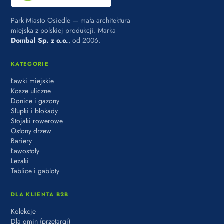
Park Miasto Osiedle — mała architektura
miejska z polskiej produkcji. Marka
Dombal Sp. z o.o.
, od 2006.
KATEGORIE
Ławki miejskie
Kosze uliczne
Donice i gazony
Słupki i blokady
Stojaki rowerowe
Osłony drzew
Bariery
Ławostoły
Leżaki
Tablice i gabloty
DLA KLIENTA B2B
Kolekcje
Dla gmin (przetargi)