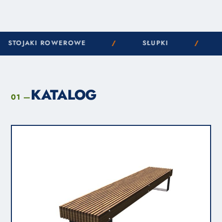
AKI ROWEROWE
/
SŁUPKI
/
DONIC
KATALOG
01 —