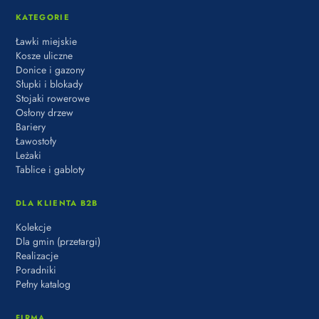
KATEGORIE
Ławki miejskie
Kosze uliczne
Donice i gazony
Słupki i blokady
Stojaki rowerowe
Osłony drzew
Bariery
Ławostoły
Leżaki
Tablice i gabloty
DLA KLIENTA B2B
Kolekcje
Dla gmin (przetargi)
Realizacje
Poradniki
Pełny katalog
FIRMA