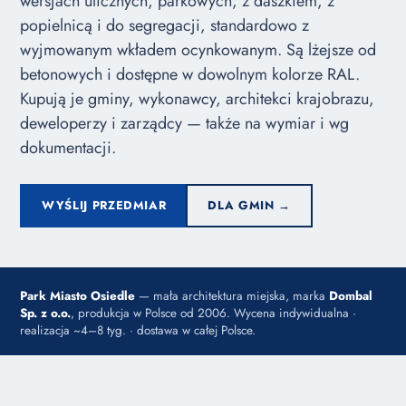
wersjach ulicznych, parkowych, z daszkiem, z
popielnicą i do segregacji, standardowo z
wyjmowanym wkładem ocynkowanym. Są lżejsze od
betonowych i dostępne w dowolnym kolorze RAL.
Kupują je gminy, wykonawcy, architekci krajobrazu,
deweloperzy i zarządcy — także na wymiar i wg
dokumentacji.
WYŚLIJ PRZEDMIAR
DLA GMIN →
Park Miasto Osiedle
— mała architektura miejska, marka
Dombal
Sp. z o.o.
, produkcja w Polsce od 2006. Wycena indywidualna ·
realizacja ~4–8 tyg. · dostawa w całej Polsce.