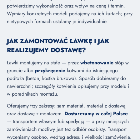
potwierdzimy wykonalność oraz wpływ na cenę i termin.
Wymiary konkretnych modeli podajemy na ich kartach; przy
nietypowych formach ustalamy je indywidualnie.
JAK ZAMONTOWAĆ ŁAWKĘ I JAK
REALIZUJEMY DOSTAWĘ?
Ławki montujemy na stałe — przez
wbetonowanie
stóp w
gruncie albo
przykręcenie
kotwami do istniejącego
podłoża (beton, kostka brukowa). Sposób dobieramy do
nawierzchni; szczegóły kotwienia opisujemy przy modelu i
w
poradnikach montażu
.
Oferujemy trzy zakresy: sam materiał, materiał z dostawą
oraz dostawę z montażem.
Dostarczamy w całej Polsce
— transportem własnym lub spedycją — a przy mniejszych
zamówieniach możliwy jest też odbiór osobisty. Transport
wyceniamy osobno, według adresu i wielkości zamówienia.