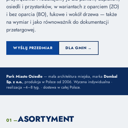
osiedli i przystanków, w wariantach z oparciem (ZO)
i bez oparcia (BO), łukowe i wokół drzewa — także
na wymiar i jako równoważnik do dokumentacji
przetargowej.
WYŚLIJ PRZEDMIAR
DLA GMIN →
Park Miasto Osiedle
— mała architektura miejska, marka
Dombal
Sp. z o.o.
, produkcja w Polsce od 2006. Wycena indywidualna ·
realizacja ~4–8 tyg. · dostawa w całej Polsce.
ASORTYMENT
01 —