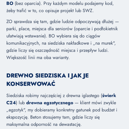
BO
(bez oparcia). Przy każdym modelu podajemy kod,
żeby trafić w to, co opisuje projekt lub SWZ.
ZO sprawdza się tam, gdzie ludzie odpoczywają dłużej —
parki, place, miejsca dla seniorów (oparcie i podłokietnik
ułatwiają wstawanie). BO wybiera się do ciągów
komunikacyjnych, na siedziska nakładkowe i „na murek",
gdzie liczy się oszczędność miejsca i przepływ ludzi.
Większość linii ma oba warianty.
DREWNO SIEDZISKA I JAK JE
KONSERWOWAĆ
Siedziska robimy najczęściej z drewna iglastego (
świerk
C24
) lub
drewna egzotycznego
— klient mówi zwykle
„egzotyk", my dobieramy konkretny gatunek pod budżet i
ekspozycję. Beton stosujemy tam, gdzie liczy się
maksymalna odporność na dewastację.