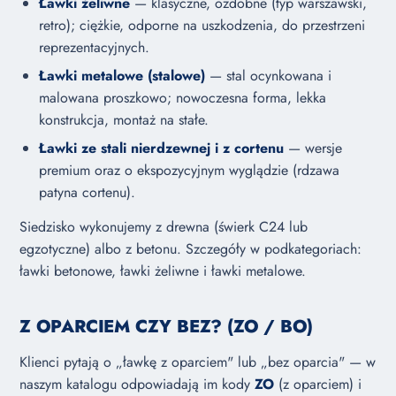
Ławki żeliwne
— klasyczne, ozdobne (typ warszawski,
retro); ciężkie, odporne na uszkodzenia, do przestrzeni
reprezentacyjnych.
Ławki metalowe (stalowe)
— stal ocynkowana i
malowana proszkowo; nowoczesna forma, lekka
konstrukcja, montaż na stałe.
Ławki ze stali nierdzewnej i z cortenu
— wersje
premium oraz o ekspozycyjnym wyglądzie (rdzawa
patyna cortenu).
Siedzisko wykonujemy z drewna (świerk C24 lub
egzotyczne) albo z betonu. Szczegóły w podkategoriach:
ławki betonowe
,
ławki żeliwne
i
ławki metalowe
.
Z OPARCIEM CZY BEZ? (ZO / BO)
Klienci pytają o „ławkę z oparciem" lub „bez oparcia" — w
naszym katalogu odpowiadają im kody
ZO
(z oparciem) i