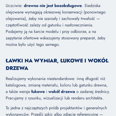
Uczciwie:
drewno nie jest bezobsługowe
. Siedziska
olejowane wymagają okresowej konserwacji (ponownego
olejowania), żeby nie szarzały i zachowały trwałość —
częstotliwość zależy od gatunku i nasłonecznienia.
Podajemy ją na karcie modelu i przy odbiorze, a na
zapytanie ofertowe wskazujemy stosowany preparat, żeby
można było użyć tego samego.
ŁAWKI NA WYMIAR, ŁUKOWE I WOKÓŁ
DRZEWA
Realizujemy wykonania niestandardowe: inną długość niż
katalogowa, zmianę materiału, koloru lub gatunku drewna,
a także wersje
łukowe
i
wokół drzewa
o zadanej średnicy.
Pracujemy z rysunku, wizualizacji lub renderu architekta.
To jedna z najczęstszych próśb projektantów i generalnych
wykonawców. Prześlij szkic albo zdjęcie referencyjne —